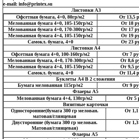
e-mail: info@printex.su
Листовки А3
Офсетная бумага, 4+0, 80гр/м2
От 13,5 р
Мелованная бумага 4+0, 105-150гр/м2
От 18 р
Мелованная бумага 4+0, 170-300гр/м2
От 17 р
Мелованная бумага 4+4, 105-150гр/м2
От 19 р
Самокл. бумага, 4+0
От 23 р
Листовки А4
Офсетная бумага 4+0, 100-160гр/м2
От 7 ру
Мелованная бумага, 4+0, 170-300гр/м2
От 8,6 р
Мелованная бумага 4+4, 105-150гр/м2
От 9,5 р
Самокл. бумага, 4+0
От 11,4 р
Буклеты А4 В 2 сложения
Бумага мелованная 115гр/м2
От 9 ру
Флаеры А5
Мелованная бумага 4+4, 130гр/м2
От 5 
Визитные карточки
Односторонние(бумага 300 гр мелован.
От 1,1
матовая/глянцевая
Двусторонние (бумага 300 гр мелован.
От 1,3
Матовая/глянцевая)
Флаеры А5