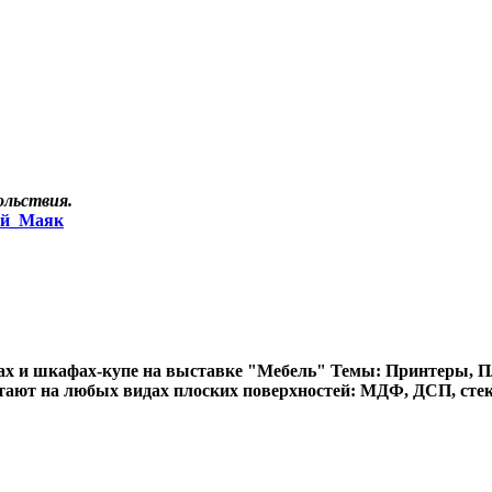
ольствия.
кий_Маяк
ах и шкафах-купе на выставке "Мебель" Темы: Принтеры, Пло
ают на любых видах плоских поверхностей: МДФ, ДСП, стекле